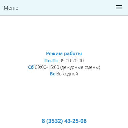
Меню
Версия для слабовидящих:
Изображения:
Вкл
A
Размер шрифта:
Цветовая схема:
A
Выкл
A
A
A
A
Режим работы
Пн-Пт
09:00-20:00
Сб
09:00-15:00 (дежурные смены)
Вс
Выходной
8 (3532) 43-25-08