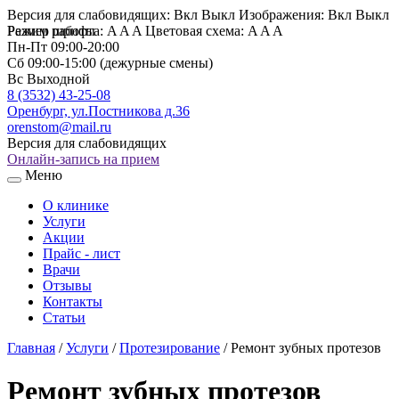
Версия для слабовидящих:
Вкл
Выкл
Изображения:
Вкл
Выкл
Размер шрифта:
Режим работы
A
A
A
Цветовая схема:
A
A
A
Пн-Пт
09:00-20:00
Сб
09:00-15:00 (дежурные смены)
Вс
Выходной
8 (3532) 43-25-08
Оренбург, ул.Постникова д.36
orenstom@mail.ru
Версия для слабовидящих
Онлайн-запись на прием
Меню
О клинике
Услуги
Акции
Прайс - лист
Врачи
Отзывы
Контакты
Статьи
Главная
/
Услуги
/
Протезирование
/
Ремонт зубных протезов
Ремонт зубных протезов