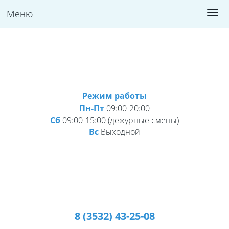
Меню
Версия для слабовидящих:
Изображения:
Вкл
A
Размер шрифта:
Цветовая схема:
A
Выкл
A
A
A
A
Режим работы
Пн-Пт
09:00-20:00
Сб
09:00-15:00 (дежурные смены)
Вс
Выходной
8 (3532) 43-25-08