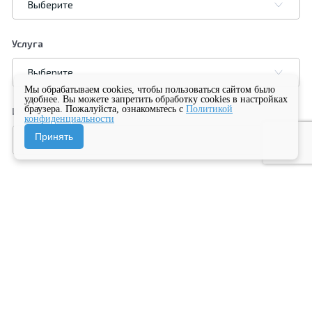
Услуга
Мы обрабатываем cookies, чтобы пользоваться сайтом было
удобнее. Вы можете запретить обработку cookies в настройках
браузера. Пожалуйста, ознакомьтесь с
Политикой
Имя
конфиденциальности
Принять
Телефон
Я согласен на
обработку персональных данных
и
ознакомлен с условиями
Политики конфиденциальности
ООО "Куформ" и условиями
Политики
конфиденциальности
ООО «ОренСтом»