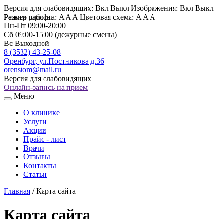
Версия для слабовидящих:
Вкл
Выкл
Изображения:
Вкл
Выкл
Размер шрифта:
Режим работы
A
A
A
Цветовая схема:
A
A
A
Пн-Пт
09:00-20:00
Сб
09:00-15:00 (дежурные смены)
Вс
Выходной
8 (3532) 43-25-08
Оренбург, ул.Постникова д.36
orenstom@mail.ru
Версия для слабовидящих
Онлайн-запись на прием
Меню
О клинике
Услуги
Акции
Прайс - лист
Врачи
Отзывы
Контакты
Статьи
Главная
/
Карта сайта
Карта сайта