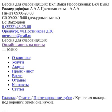
Версия для слабовидящих:
Вкл
Выкл
Изображения:
Вкл
Выкл
Размер шрифта:
Режим работы
A
A
A
Цветовая схема:
A
A
A
Пн-Пт
09:00-20:00
Сб
09:00-15:00 (дежурные смены)
Вс
Выходной
8 (3532) 43-25-08
Оренбург, ул.Постникова д.36
orenstom@mail.ru
Версия для слабовидящих
Онлайн-запись на прием
Меню
О клинике
Услуги
Акции
Прайс - лист
Врачи
Отзывы
Контакты
Статьи
Главная
/
Статьи
/
Протезирование зубов
/
Культевая вкладка
под коронку: зачем она нужна