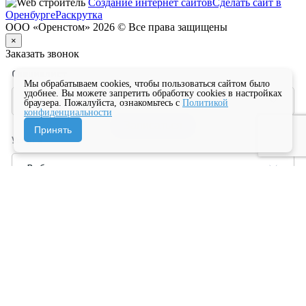
Создание интернет сайтов
Сделать сайт в
Оренбурге
Раскрутка
ООО «Оренстом» 2026 © Все права защищены
×
Заказать звонок
Специалист
Мы обрабатываем cookies, чтобы пользоваться сайтом было
удобнее. Вы можете запретить обработку cookies в настройках
браузера. Пожалуйста, ознакомьтесь с
Политикой
конфиденциальности
Записаться
Записаться
Записаться
Записаться
Записаться
Записаться
Принять
Услуга
Имя
Телефон