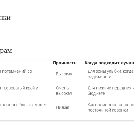
нки
трам
Прочность
Когда подходит лучше
з потемнений со
Для зоны улыбки, когд
Высокая
надёжности
н сероватый край у
Очень
Для нижних передних 
высокая
бюджете
твенного блеска, может
Как временное решени
Низкая
постоянной коронки