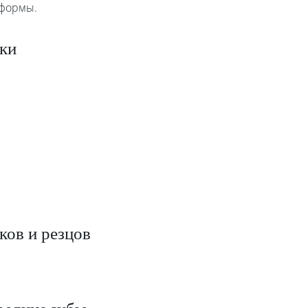
 формы.
ки
ков и резцов