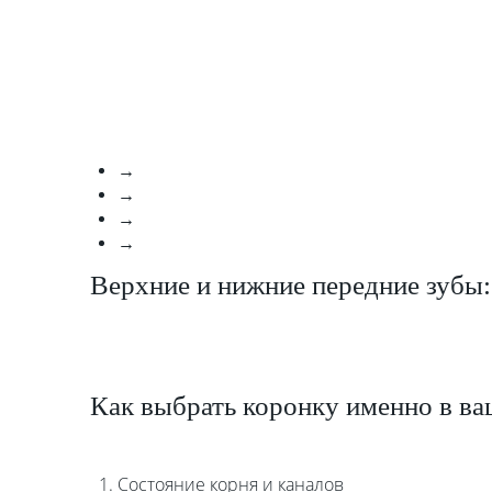
Нужна максимальная естественность → цирконий
Важно уложиться в бюджет → металлокерамика
Нужно временное решение → пластмассовая коронка
Зуб ослаблен после лечения каналов → сначала — культевая вкладка, затем коронка
Верхние и нижние передние зубы:
Как выбрать коронку именно в ва
Состояние корня и каналов